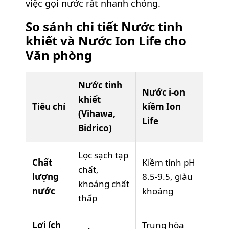
việc gọi nước rất nhanh chóng.
So sánh chi tiết Nước tinh
khiết và Nước Ion Life cho
Văn phòng
Nước tinh
Nước i-on
khiết
Tiêu chí
kiềm Ion
(Vihawa,
Life
Bidrico)
Lọc sạch tạp
Chất
Kiềm tính pH
chất,
lượng
8.5-9.5, giàu
khoáng chất
nước
khoáng
thấp
Lợi ích
Trung hòa