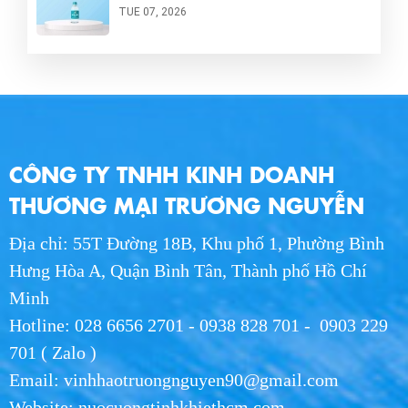
TUE 07, 2026
Mua Nước Hikari 250ml TPHCM - Địa Chỉ
Phân Phối Chính Hãng
TUE 07, 2026
Nước Hikari 250ml Giá Bao Nhiêu? Bảng Giá
CÔNG TY TNHH KINH DOANH
Chi Tiết 2026
TUE 07, 2026
THƯƠNG MẠI TRƯƠNG NGUYỄN
Địa chỉ: 55T Đường 18B, Khu phố 1, Phường Bình
Vì Sao Nên Quan Tâm Đến Nguồn Gốc Và
Thông Tin Trên Nhãn Nước Tinh Thiết?
Hưng Hòa A, Quận Bình Tân, Thành phố Hồ Chí
WED 07, 2026
Minh
Hotline: 028 6656 2701 - 0938 828 701 - 0903 229
Những Tiêu Chí Cần Quan Tâm Khi Đặt
701 ( Zalo )
Nước Tinh Thiết Hikari Số Lượng Lớn
Email: vinhhaotruongnguyen90@gmail.com
WED 07, 2026
Website: nuocuongtinhkhiethcm.com