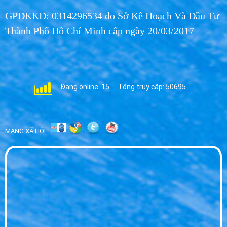
Trà xanh tự nhiên, có thật “tự nhiên”?.49
GPDKKD: 0314296534 do Sở Kế Hoạch Và Đầu Tư
MON 06, 2026
Thành Phố Hồ Chí Minh cấp ngày 20/03/2017
Mẹo hay dạy con cách uống nước bằng
cốc50
MON 06, 2026
Đang online: 15
Tổng truy cập: 50695
Giao nước Vihawa bình 20L tận nhà khách
hàng thuộc phường Bình Hưng Hòa B quận
Bình Tân TPHCM51
MON 06, 2026
MẠNG XÃ HỘI
Giao nước uống Vihawa 20l quận Bình Tân
(08) 6656 2701 52
MON 06, 2026