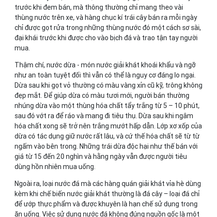
trước khi đem bán, mà thông thường chỉ mang theo vài
thùng nước trên xe, và hàng chục kí trái cây bán ra mỗi ngày
chỉ được gọt rửa trong những thùng nước đó một cách sơ sài,
đại khái trước khi được cho vào bịch đá và trao tận tay người
mua.
Thậm chí, nước dừa - món nước giải khát khoái khẩu và ngỡ
như an toàn tuyệt đối thì vẫn có thể là nguy cơ đáng lo ngại.
Dừa sau khi gọt vỏ thường có màu vàng xỉn cũ kỹ, trông không
đẹp mắt. Để giúp dừa có màu tươi mới, người bán thường
nhúng dừa vào một thùng hóa chất tẩy trắng từ 5 – 10 phút,
sau đó vớt ra để ráo và mang đi tiêu thụ. Dừa sau khi ngâm
hóa chất xong sẽ trở nên trắng mướt hấp dẫn. Lớp xơ xốp của
dừa có tác dụng giữ nước rất lâu, và cứ thế hóa chất sẽ từ từ
ngấm vào bên trong. Những trái dừa độc hại như thế bán với
giá từ 15 đến 20 nghìn và hằng ngày vẫn được người tiêu
dùng hồn nhiên mua uống.
Ngoài ra, loại nước đá mà các hàng quán giải khát vỉa hè dùng
kèm khi chế biến nước giải khát thường là đá cây – loại đá chỉ
để ướp thực phẩm và được khuyên là hạn chế sử dụng trong
ăn uống. Việc sử dụng nước đá không đúng nguồn gốc là một