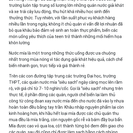
trường luôn tập trung số lượng lớn những quán nước giải khát
và xe trái cây lưu động, thu hút khá nhiều học sinh đến
thưởng thức. Tuy nhiên, với tần suất phục vụ khách hàng
nhiều lần trong ngày, không ít chủ quán vì vấn đề lợi nhuận đã
bỏ qua khâu bảo đảm vệ sinh an toàn thực phẩm, biến các
món uống yêu thích của teen trở thành những mối hiểm họa
khôn lường.
Nước mía là một trong những thức uống được ưa chuộng
nhất trong mùa nóng vì tác dụng giải khát hiệu quả, cách chế
biến nhanh gọn, trực tiếp và giá thành rẻ.
Trên các con đường tập trung các trường Đại học, trường
THPT, các quán nước mía “siêu sạch” ngày càng mọc lên rầm
rộ, với giá chỉ từ 7- 10 nghìn/cốc. Gọi là “siêu sạch” nhưng trên
thực tế, ở phần đông các quán, người chế biến lại làm thủ
công từ công đoạn xay nước mía đến cho nước đá vào ly nhựa
hoàn toàn đều bằng tay trần. Khâu nhập nguyên phẩm lại còn
kinh hoàng hơn, khi hầu hết loại mía được các chủ quán thu
mua đều là mía trắng, còn nguyên gốc rễ và bám đầy bụi bẩn.
Mía được cạo vỏ qua loa, cột thành từng bó đem đến giao cho
các quán, sau đó cũng chỉ được làm sạch bằng cách nhúng