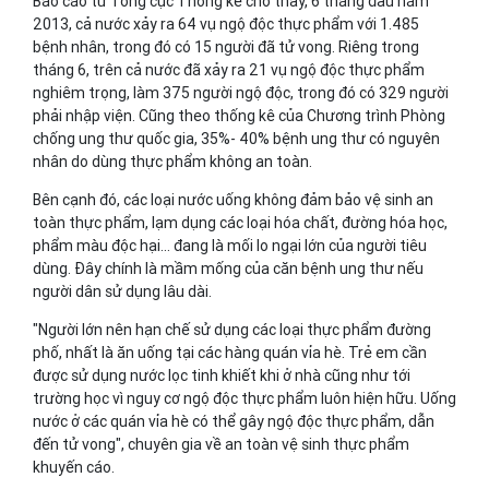
Báo cáo từ Tổng cục Thống kê cho thấy, 6 tháng đầu năm
2013, cả nước xảy ra 64 vụ ngộ độc thực phẩm với 1.485
bệnh nhân, trong đó có 15 người đã tử vong. Riêng trong
tháng 6, trên cả nước đã xảy ra 21 vụ ngộ độc thực phẩm
nghiêm trọng, làm 375 người ngộ độc, trong đó có 329 người
phải nhập viện. Cũng theo thống kê của Chương trình Phòng
chống ung thư quốc gia, 35%- 40% bệnh ung thư có nguyên
nhân do dùng thực phẩm không an toàn.
Bên cạnh đó, các loại nước uống không đảm bảo vệ sinh an
toàn thực phẩm, lạm dụng các loại hóa chất, đường hóa học,
phẩm màu độc hại… đang là mối lo ngại lớn của người tiêu
dùng. Đây chính là mầm mống của căn bệnh ung thư nếu
người dân sử dụng lâu dài.
"Người lớn nên hạn chế sử dụng các loại thực phẩm đường
phố, nhất là ăn uống tại các hàng quán vỉa hè. Trẻ em cần
được sử dụng nước lọc tinh khiết khi ở nhà cũng như tới
trường học vì nguy cơ ngộ độc thực phẩm luôn hiện hữu. Uống
nước ở các quán vỉa hè có thể gây ngộ độc thực phẩm, dẫn
đến tử vong", chuyên gia về an toàn vệ sinh thực phẩm
khuyến cáo.