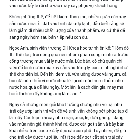
vào nước lấy lệ rồi cho vào máy xay phục vụ khách hàng.
Không những thế, để tiết kiệm thời gian, nhiều quán còn xay
sẵn nước mía rồi đặt vào bình đá ướp lạnh, dẫu biết rằng sẽ
làm giảm đi nhiều chất lượng của thành phẩm, và cứ thế để
sang ngày hôm sau bán tiếp nếu còn dư.
Ngọc Anh, sinh viên trường ĐH Khoa học tự nhiên kể: “Hôm đó
thi thể dục, trời nóng quá nên nhóm phân công mình ra trước
cổng trường mua vài ly nước mía. Lúc bán, cô chủ quán chỉ
việc đổ bình nước mía xay sẵn vào từng ly, còn mình nghĩ như
thế cho tiện lợi. Đến khi đem về, vừa uống được vài ngụm, cả
bọn đã nôn thốc vì nước chua lè, lại có mùi thum thủm như
nước hoa quả để lâu ngày. Một lần là cạch đến già, may mà
buổi thi hôm ấy không ai bị làm sao...”.
Ngay cả những món giải khát tưởng chừng như vô hại như
trái cây ướp lạnh thì vấn đề vệ sinh vẫn không bớt phức tạp đi
là mấy. Các loại trái cây như mận, xoài, lê, dưa gang,... đang
vào mùa nên giá thành khá rẻ, được cắt gọt sẵn và bày bán
khá nhiều trên các xe đẩy dọc các con phố. Tuy nhiên, để giữ
cho trái cây được tươi lâu, rất ít xe đẩy gọt cẳt sẵn trái cây