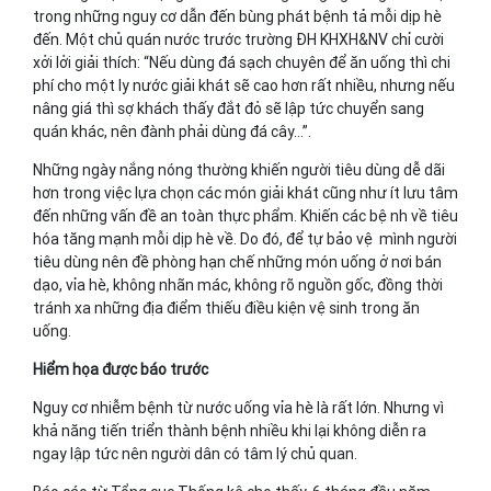
trong những nguy cơ dẫn đến bùng phát bệnh tả mỗi dịp hè
đến. Một chủ quán nước trước trường ĐH KHXH&NV chỉ cười
xởi lởi giải thích: “Nếu dùng đá sạch chuyên để ăn uống thì chi
phí cho một ly nước giải khát sẽ cao hơn rất nhiều, nhưng nếu
nâng giá thì sợ khách thấy đắt đỏ sẽ lập tức chuyển sang
quán khác, nên đành phải dùng đá cây...”.
Những ngày nắng nóng thường khiến người tiêu dùng dễ dãi
hơn trong việc lựa chọn các món giải khát cũng như ít lưu tâm
đến những vấn đề an toàn thực phẩm. Khiến các bệnh về tiêu
hóa tăng mạnh mỗi dịp hè về. Do đó, để tự bảo vệ mình người
tiêu dùng nên đề phòng hạn chế những món uống ở nơi bán
dạo, vỉa hè, không nhãn mác, không rõ nguồn gốc, đồng thời
tránh xa những địa điểm thiếu điều kiện vệ sinh trong ăn
uống.
Hiểm họa được báo trước
Nguy cơ nhiễm bệnh từ nước uống vỉa hè là rất lớn. Nhưng vì
khả năng tiến triển thành bệnh nhiều khi lại không diễn ra
ngay lập tức nên người dân có tâm lý chủ quan.