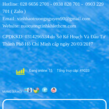
Hotline: 028 6656 2701 - 0938 828 701 - 0903 229
Cách Nhận Biết Nước Khoáng Và Nước Tinh
701 ( Zalo )
Khiết47
Email: vinhhaotruongnguyen90@gmail.com
MON 06, 2026
Website: nuocuongtinhkhiethcm.com
Những lợi ích chưa biết từ nước48
GPDKKD: 0314296534 do Sở Kế Hoạch Và Đầu Tư
MON 06, 2026
Thành Phố Hồ Chí Minh cấp ngày 20/03/2017
Trà xanh tự nhiên, có thật “tự nhiên”?.49
MON 06, 2026
Đang online: 15
Tổng truy cập: 49033
Mẹo hay dạy con cách uống nước bằng
cốc50
MON 06, 2026
MẠNG XÃ HỘI
Giao nước Vihawa bình 20L tận nhà khách
hàng thuộc phường Bình Hưng Hòa B quận