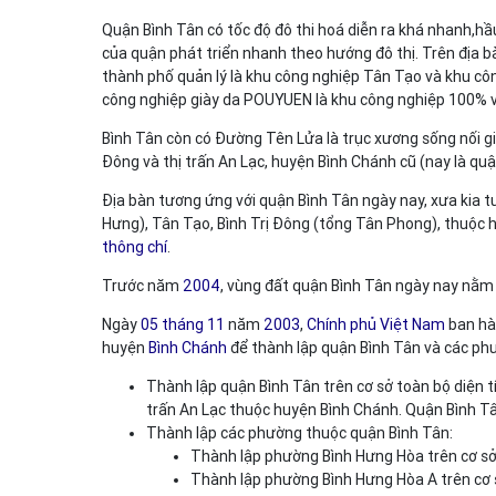
Quận Bình Tân có tốc độ đô thi hoá diễn ra khá nhanh,hầ
của quận phát triển nhanh theo hướng đô thị. Trên địa b
thành phố quản lý là khu công nghiệp Tân Tạo và khu cô
công nghiệp giày da POUYUEN là khu công nghiệp 100% vố
Bình Tân còn có Đường Tên Lửa là trục xương sống nối gi
Đông và thị trấn An Lạc, huyện Bình Chánh cũ (nay là qu
Địa bàn tương ứng với quận Bình Tân ngày nay, xưa kia t
Hưng), Tân Tạo, Bình Trị Đông (tổng Tân Phong), thuộc 
thông chí
.
Trước năm
2004
, vùng đất quận Bình Tân ngày nay nằ
Ngày
05 tháng 11
năm
2003
,
Chính phủ Việt Nam
ban hà
huyện
Bình Chánh
để thành lập quận Bình Tân và các phư
Thành lập quận Bình Tân trên cơ sở toàn bộ diện tí
trấn An Lạc thuộc huyện Bình Chánh. Quận Bình Tâ
Thành lập các phường thuộc quận Bình Tân:
Thành lập phường Bình Hưng Hòa trên cơ sở 
Thành lập phường Bình Hưng Hòa A trên cơ s