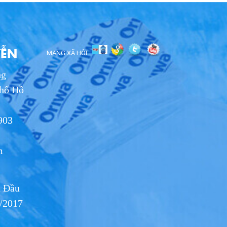
H
YỄN
MẠNG XÃ HỘI
ng
phố Hồ
903
m
 Đầu
/2017