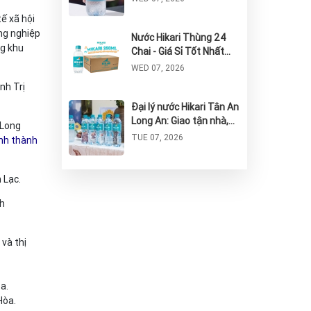
ế xã hội
ông nghiệp
Nước Hikari Thùng 24
ng khu
Chai - Giá Sỉ Tốt Nhất
TPHCM 2026
WED 07, 2026
nh Trị
Đại lý nước Hikari Tân An
Long An: Giao tận nhà,
 Long
Nhanh chóng & Uy tín
TUE 07, 2026
ịnh thành
Đại lý nước Hikari Quận
 Lạc.
Bình Tân giao tận nhà -
nh
Uy tín, Chính hãng
TUE 07, 2026
 và thị
Mua nước Hikari 250ml ở
đâu tại Long An? Địa chỉ
cung cấp uy tín, giá tốt
TUE 07, 2026
a.
Hòa.