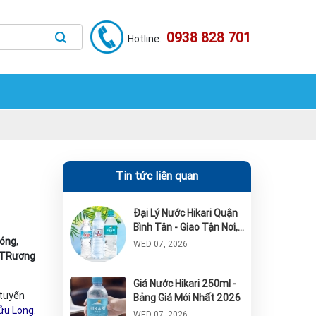
0938 828 701
Hotline:
Tin tức liên quan
Đại Lý Nước Hikari Quận
Bình Tân - Giao Tận Nơi,
óng,
Giá Tốt 2026
WED 07, 2026
i TRương
Giá Nước Hikari 250ml -
 tuyến
Bảng Giá Mới Nhất 2026
ửu Long
.
WED 07, 2026