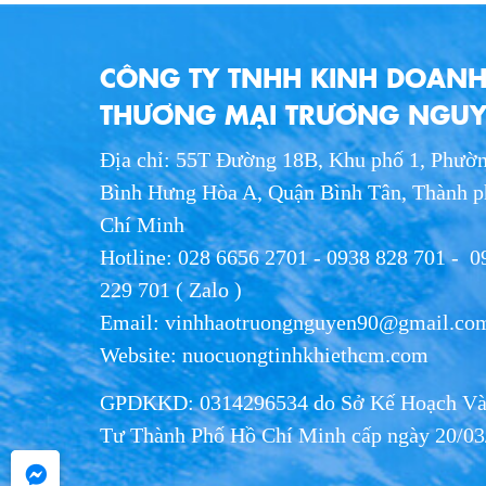
CÔNG TY TNHH KINH DOAN
THƯƠNG MẠI TRƯƠNG NGU
Địa chỉ: 55T Đường 18B, Khu phố 1, Phườ
Bình Hưng Hòa A, Quận Bình Tân, Thành 
Chí Minh
Hotline: 028 6656 2701 - 0938 828 701 - 0
229 701 ( Zalo )
Email: vinhhaotruongnguyen90@gmail.co
Website: nuocuongtinhkhiethcm.com
GPDKKD: 0314296534 do Sở Kế Hoạch Và
Tư Thành Phố Hồ Chí Minh cấp ngày 20/03