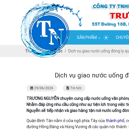
GIỚI THIỆU
SẢN PHẨM
CHUYÊN
Trang chủ
Tin tức
Dịch vụ giao nước uống đóng ly 
Dịch vụ giao nước uống 
29/06/2026
Tin tức
TRƯƠNG NGUYỄN chuyên cung cấp nước uống văn phòng, côn
Nhằm đáp ứng nhu cầu cũng như sự tiện ích trong việc t
Nguyễn sẽ tiếp nhận và giao hàng tận nơi nước uống đón
Quận Bình Tân nằm ở cửa ngõ phía Tây của
thành phố
, 
đường Hồng Bàng và Hùng Vương đi các quận nội thành. Đ