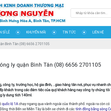
 SỈ LẺ
KHUYẾN MÃI
TIN TỨC
LIÊN HỆ
quận Bình Tân (08) 6656 2701105
đóng ly quận Bình Tân (08) 6656 2701105
g ty, trường học, hộ gia đình, ...giao hàng tân nơi, phục vụ nhanh ch
iếp khách trong các đám tiệc của quý khách hàng nay công ty chúng tô
g ly dung tích 140ml.
có
quốc lộ 1A
chạy ngang qua vành ngoài của thành phố. ngoài ra còn có
ồng thời Bến xe Miền Tây là bến xe chính đi các
tỉnh đồng bằng sông C