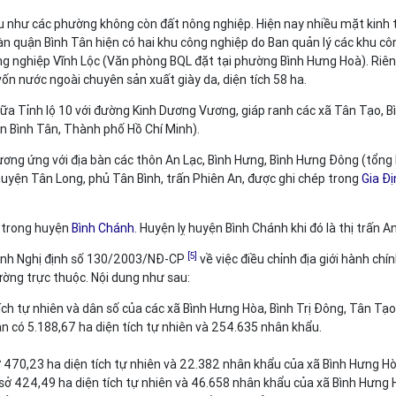
u như các phường không còn đất nông nghiệp. Hiện nay nhiều mặt kinh t
àn quận Bình Tân hiện có hai khu công nghiệp do Ban quản lý các khu c
ng nghiệp Vĩnh Lộc (Văn phòng BQL đặt tại phường Bình Hưng Hoà). Riê
n nước ngoài chuyên sản xuất giày da, diện tích 58 ha.
ữa Tỉnh lộ 10 với đường Kinh Dương Vương, giáp ranh các xã Tân Tạo, Bì
ận Bình Tân, Thành phố Hồ Chí Minh).
ương ứng với địa bàn các thôn An Lạc, Bình Hưng, Bình Hưng Đông (tổng
huyện Tân Long, phủ Tân Bình, trấn Phiên An, được ghi chép trong
Gia Đ
m trong huyện
Bình Chánh
. Huyện lỵ huyện Bình Chánh khi đó là thị trấn An
[5]
nh Nghị định số 130/2003/NĐ-CP
về việc điều chỉnh địa giới hành chí
ờng trực thuộc. Nội dung như sau:
ch tự nhiên và dân số của các xã Bình Hưng Hòa, Bình Trị Đông, Tân Tạo
n có 5.188,67 ha diện tích tự nhiên và 254.635 nhân khẩu.
470,23 ha diện tích tự nhiên và 22.382 nhân khẩu của xã Bình Hưng Hò
ở 424,49 ha diện tích tự nhiên và 46.658 nhân khẩu của xã Bình Hưng 