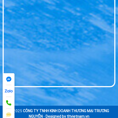
Đại Lý Nước Hikari Tp Tân An - Giao Nhanh
Tận Nơi Giá Sỉ
WED 07, 2026
© 2025
CÔNG TY TNHH KINH DOANH THƯƠNG MẠI TRƯƠNG
NGUYỄN
-
Designed by tltvietnam.vn