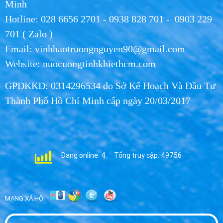
Minh
Hotline: 028 6656 2701 - 0938 828 701 - 0903 229
Nước Uống Hikari Chính Hãng - Uy Tín, Chất
701 ( Zalo )
Lượng, Giao Nhanh
Email: vinhhaotruongnguyen90@gmail.com
WED 07, 2026
Website: nuocuongtinhkhiethcm.com
Phân Phối Nước Hikari Khu Công Nghiệp
GPDKKD: 0314296534 do Sở Kế Hoạch Và Đầu Tư
Long An | Giá Sỉ 2026
WED 07, 2026
Thành Phố Hồ Chí Minh cấp ngày 20/03/2017
Nước Hikari cho Hội nghị - Giải Pháp Nước
Uống Cao Cấp 2026
WED 07, 2026
Đang online: 4
Tổng truy cập: 49756
Đại Lý Nước Hikari Huyện Bến Lức - Phân
Phối Sỉ Lẻ Giá Tốt
WED 07, 2026
MẠNG XÃ HỘI