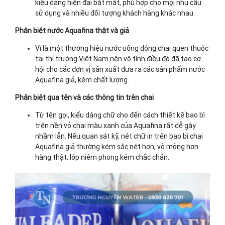
kiểu dáng hiện đại bắt mắt, phù hợp cho mọi nhu cầu
sử dụng và nhiều đối tượng khách hàng khác nhau.
Phân biệt nước Aquafina thật và giả
Vì là một thương hiệu nước uống đóng chai quen thuộc
tại thị trường Việt Nam nên vô tình điều đó đã tạo cơ
hội cho các đơn vị sản xuất đưa ra các sản phẩm nước
Aquafina giả, kém chất lượng.
Phân biệt qua tên và các thông tin trên chai
Từ tên gọi, kiểu dáng chữ cho đến cách thiết kế bao bì
trên nền vỏ chai màu xanh của Aquafina rất dễ gây
nhầm lẫn. Nếu quan sát kỹ, nét chữ in trên bao bì chai
Aquafina giả thường kém sắc nét hơn, vỏ mỏng hơn
hàng thật, lớp niêm phong kém chắc chắn.