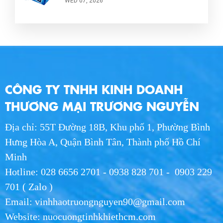
WED 07, 2026
Mua Nước Hikari - Hướng Dẫn Chọn Mua Chi
Tiết 2026
WED 07, 2026
Giá Nước Hikari Mới Nhất 2026 - Bảng Giá
CÔNG TY TNHH KINH DOANH
Chi Tiết
WED 07, 2026
THƯƠNG MẠI TRƯƠNG NGUYỄN
Địa chỉ: 55T Đường 18B, Khu phố 1, Phường Bình
Đại Lý Nước Hikari Uy Tín - Giao Nhanh Tận
Nơi TP.HCM & Long An
Hưng Hòa A, Quận Bình Tân, Thành phố Hồ Chí
WED 07, 2026
Minh
Hotline: 028 6656 2701 - 0938 828 701 - 0903 229
Nước Hikari 250ml - Nước Uống Cao Cấp
701 ( Zalo )
Nhật Bản
Email: vinhhaotruongnguyen90@gmail.com
WED 07, 2026
Website: nuocuongtinhkhiethcm.com