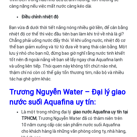
càng nặng nếu việc mất nước càng kéo dài.
Điều chỉnh nhiệt độ
Bạn vừa đi dưới thời tiết nắng nóng nhiều giờ liền, để cân bằng
nhiệt độ cơ thể thì việc đầu tiên bạn làm khi trở về nhà là gì?
Chẳng phải uống nước đấy thôi. Vì khi uống nước, nhiệt độ cơ
thể bạn giảm xuống và từ từ đưa về trạng thái cân bằng. Một
lưu ý nhỏ cho bạn nữ, đừng bao giờ nghĩ rằng nước tinh khiết
tốt nên đi ngoài nắng về bạn sẽ lấy ngay chai Aquafina lạnh
và uống liên tiếp. Thói quen này không tốt chút nào nhé,
thậm chí nó còn có thể gây tổn thương tim, não bộ và nhiều
tác hại ghê gớm khác.
Trương Nguyễn Water – Đại lý giao
nước suối Aquafina uy tín:
Là một trong những đại lý
giao nước Aquafina uy tín tại
TPHCM
, Trương Nguyễn Water đã có thâm niên trên
10 năm cung cấp các sản phẩm nước suối Aquafina
cho khách hàng là những văn phòng công ty, nhà hàng,