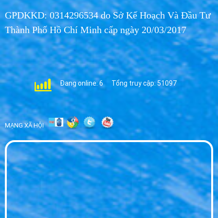
Nước Tinh Khiết Hikari - Chất Lượng & Đáng
GPDKKD: 0314296534 do Sở Kế Hoạch Và Đầu Tư
Tin Cậy 2026
WED 07, 2026
Thành Phố Hồ Chí Minh cấp ngày 20/03/2017
Nước khoáng đóng chai - trào lưu của lối
sống hiện đại25
MON 06, 2026
Đang online: 6
Tổng truy cập: 51097
Nước khoáng Vĩnh Hảo và con bài
Krôngpha26
MON 06, 2026
MẠNG XÃ HỘI
Uống nước - quan trọng cần 'đủ và đúng'27
MON 06, 2026