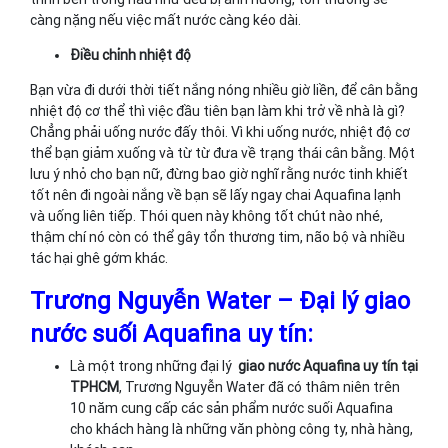
càng nặng nếu việc mất nước càng kéo dài.
Điều chỉnh nhiệt độ
Bạn vừa đi dưới thời tiết nắng nóng nhiều giờ liền, để cân bằng
nhiệt độ cơ thể thì việc đầu tiên bạn làm khi trở về nhà là gì?
Chẳng phải uống nước đấy thôi. Vì khi uống nước, nhiệt độ cơ
thể bạn giảm xuống và từ từ đưa về trạng thái cân bằng. Một
lưu ý nhỏ cho bạn nữ, đừng bao giờ nghĩ rằng nước tinh khiết
tốt nên đi ngoài nắng về bạn sẽ lấy ngay chai Aquafina lạnh
và uống liên tiếp. Thói quen này không tốt chút nào nhé,
thậm chí nó còn có thể gây tổn thương tim, não bộ và nhiều
tác hại ghê gớm khác.
Trương Nguyễn Water – Đại lý giao
nước suối Aquafina uy tín:
Là một trong những đại lý
giao nước Aquafina uy tín tại
TPHCM
, Trương Nguyễn Water đã có thâm niên trên
10 năm cung cấp các sản phẩm nước suối Aquafina
cho khách hàng là những văn phòng công ty, nhà hàng,