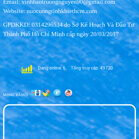
Email: vinhhaotruongnguyen90@gmail.com
Website: nuocuongtinhkhiethcm.com
GPDKKD: 0314296534 do Sở Kế Hoạch Và Đầu Tư
Thành Phố Hồ Chí Minh cấp ngày 20/03/2017
Đang online: 6
Tổng truy cập: 49730
MẠNG XÃ HỘI