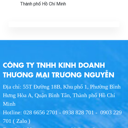
Thành phố Hồ Chí Minh
CÔNG TY TNHH KINH DOANH
THƯƠNG MẠI TRƯƠNG NGUYỄN
Địa chỉ: 55T Đường 18B, Khu phố 1, Phường Bình
Hưng Hòa A, Quận Bình Tân, Thành phố Hồ Chí
Minh
Hotline: 028 6656 2701 - 0938 828 701 - 0903 229
701 ( Zalo )