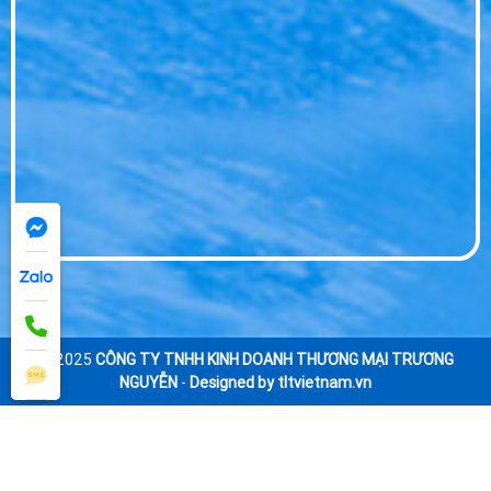
© 2025
CÔNG TY TNHH KINH DOANH THƯƠNG MẠI TRƯƠNG
NGUYỄN
-
Designed by tltvietnam.vn