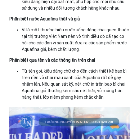
kiểu dáng hiện đại bắt mắt, phù hợp cho mọi nhu cầu
sử dụng và nhiều đối tượng khách hàng khác nhau.
Phân biệt nước Aquafina thật và giả
Vì là một thương hiệu nước uống đóng chai quen thuộc
tại thị trường Việt Nam nên vô tình điều đó đã tạo cơ
hội cho các đơn vị sản xuất đưa ra các sản phẩm nước
Aquafina giả, kém chất lượng.
Phân biệt qua tên và các thông tin trên chai
Từ tên gọi, kiểu dáng chữ cho đến cách thiết kế bao bì
trên nền vỏ chai màu xanh của Aquafina rất dễ gây
nhầm lẫn. Nếu quan sát kỹ, nét chữ in trên bao bì chai
Aquafina giả thường kém sắc nét hơn, vỏ mỏng hơn
hàng thật, lớp niêm phong kém chắc chắn.