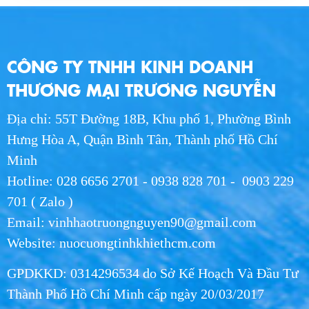
MON 06, 2026
Nhà cung cấp nước uống cho trường học:
CÔNG TY TNHH KINH DOANH
Giải pháp an toàn và uy tín hàng đầu712
MON 06, 2026
THƯƠNG MẠI TRƯƠNG NGUYỄN
Địa chỉ: 55T Đường 18B, Khu phố 1, Phường Bình
Dịch Vụ Đổi Nước Uống Gần Nhất: Giao
Nhanh, Chính Hãng & Tiết Kiệm713
Hưng Hòa A, Quận Bình Tân, Thành phố Hồ Chí
MON 06, 2026
Minh
Hotline: 028 6656 2701 - 0938 828 701 - 0903 229
Bảng giá nước uống đóng chai sỉ: Cập nhật
701 ( Zalo )
mới nhất và kinh nghiệm lựa chọn nhà cung
cấp714
Email: vinhhaotruongnguyen90@gmail.com
MON 06, 2026
Website: nuocuongtinhkhiethcm.com
Dịch vụ giao nước uống định kỳ: Giải pháp
GPDKKD: 0314296534 do Sở Kế Hoạch Và Đầu Tư
tiện lợi, tiết kiệm cho mọi gia đình715
MON 06, 2026
Thành Phố Hồ Chí Minh cấp ngày 20/03/2017