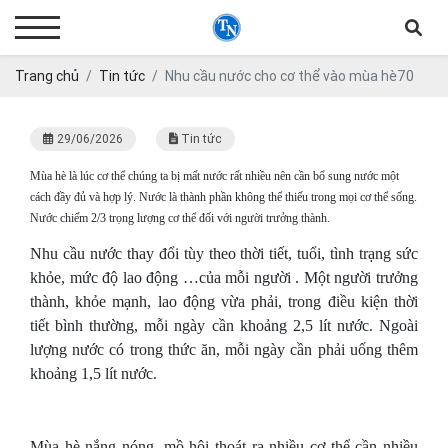
Trang chủ
Tin tức
Nhu cầu nước cho cơ thể vào mùa hè70
29/06/2026
Tin tức
Mùa hè là lúc cơ thể chúng ta bị mất nước rất nhiều nên cần bổ sung nước một
cách đầy đủ và hợp lý.
Nước là thành phần không thể thiếu trong mọi cơ thể sống.
Nước chiếm 2/3 trọng lượng cơ thể đối với người trưởng thành.
Nhu cầu nước thay đổi tùy theo thời tiết, tuổi, tình trạng sức
khỏe, mức độ lao động …của mỗi người . Một người trưởng
thành, khỏe mạnh, lao động vừa phải, trong điều kiện thời
tiết bình thường, mỗi ngày cần khoảng 2,5 lít nước. Ngoài
lượng nước có trong thức ăn, mỗi ngày cần phải uống thêm
khoảng 1,5 lít nước.
Mùa hè nắng nóng, mồ hôi thoát ra nhiều cơ thể cần nhiều