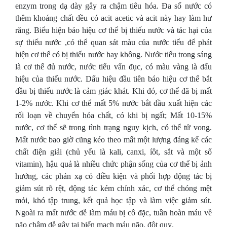
enzym trong dạ dày gây ra chậm tiêu hóa. Đa số nước có
thêm khoáng chất đều có acit acetic và acit này hay làm hư
răng. Biểu hiện báo hiệu cơ thể bị thiếu nước và tác hại của
sự thiếu nước ,có thể quan sát màu của nước tiểu để phát
hiện cơ thể có bị thiếu nước hay không. Nước tiểu trong sáng
là cơ thể đủ nước, nước tiểu vẩn đục, có màu vàng là dấu
hiệu của thiếu nước. Dấu hiệu đầu tiên báo hiệu cơ thể bắt
đầu bị thiếu nước là cảm giác khát. Khi đó, cơ thể đã bị mất
1-2% nước. Khi cơ thể mất 5% nước bắt đầu xuất hiện các
rối loạn về chuyển hóa chất, có khi bị ngất; Mất 10-15%
nước, cơ thể sẽ trong tình trạng nguy kịch, có thể tử vong.
Mất nước bao giờ cũng kéo theo mất một lượng đáng kể các
chất điện giải (chủ yếu là kali, canxi, íôt, sắt và một số
vitamin), hậu quả là nhiều chức phận sống của cơ thể bị ảnh
hưởng, các phản xạ có điều kiện và phối hợp động tác bị
giảm sút rõ rệt, động tác kém chính xác, cơ thể chóng mệt
mỏi, khó tập trung, kết quả học tập và làm việc giảm sút.
Ngoài ra mất nước dễ làm máu bị cô đặc, tuần hoàn máu về
não chậm dễ gây tai biến mạch máu não, đột quỵ.