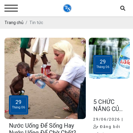
Trang chủ
Tin tức
29
Tháng 06
5 CHỨC
29
NĂNG CỦA
Tháng 06
NƯỚC ĐỐI
29/06/2026 |
VỚI CƠ
Nước Uống Để Sống Hay
Đăng bởi
THỂ29
Nước Uống Để Chờ Chết?