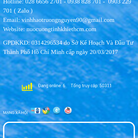
Hotline: 028 6656 2701 - 0938 828 701 - 0903 229
701 ( Zalo )
Email: vinhhaotruongnguyen90@gmail.com
Website: nuocuongtinhkhiethcm.com
GPDKKD: 0314296534 do Sở Kế Hoạch Và Đầu Tư
Thành Phố Hồ Chí Minh cấp ngày 20/03/2017
Đang online: 6
Tổng truy cập: 50311
MẠNG XÃ HỘI