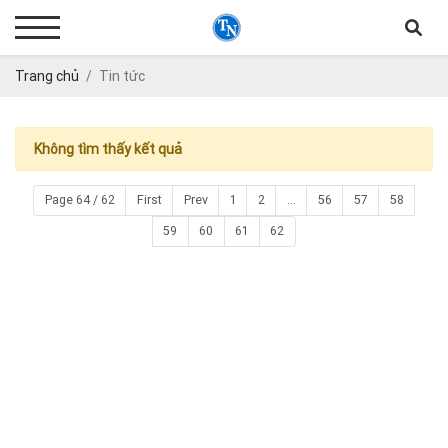
Trang chủ
Tin tức
Không tìm thấy kết quả
Page 64 / 62
First
Prev
1
2
...
56
57
58
59
60
61
62