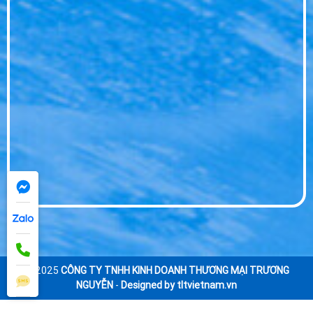
© 2025
CÔNG TY TNHH KINH DOANH THƯƠNG MẠI TRƯƠNG
NGUYỄN
-
Designed by tltvietnam.vn