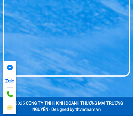
© 2025
CÔNG TY TNHH KINH DOANH THƯƠNG MẠI TRƯƠNG
NGUYỄN
-
Designed by tltvietnam.vn