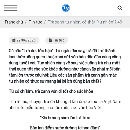
Trang chủ
Tin tức
Trà xanh tự nhiên, có thật “tự nhiên”?.49
29/06/2026
Tin tức
Có câu “Trà dư, tửu hậu”. Từ ngàn đời nay, trà đã trở thành
loại thức uống quen thuộc bởi nét văn hóa độc đáo cùng công
dụng tuyệt vời. Tuy nhiên càng về sau, việc uống trà như một
thói quen tốt cho sức khỏe dường như càng vấp phải mối bận
tâm lớn trước câu hỏi: Liệu các sản phẩm trà xanh gắn mác
tự nhiên có thực sự mang lại lợi ích đúng bản chất?
Từ cổ chí kim, trà xanh vốn dĩ tốt cho sức khỏe
Từ rất lâu, chuyện trà đã không ít lần đi vào thơ ca Việt Nam
như một biểu tượng của tâm hồn, nét văn hóa Việt:
“Khi hương sớm lúc trà trưa
Bàn lan điểm nước đường tơ họa đàm”