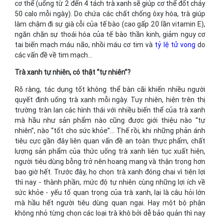
cơ thể (uống từ 2 đến 4 tách trà xanh sẽ giúp cơ thể đốt cháy
50 calo mỗi ngày). Do chứa các chất chống ôxy hóa, trà giúp
làm chậm đi sự già cỗi của tế bào (cao gấp 20 lần vitamin E),
ngăn chặn sự thoái hóa của tế bào thần kinh, giảm nguy cơ
tai biến mạch máu não, nhồi máu cơ tim và
tỷ lệ tử vong
do
các vấn đề về tim mạch…
Trà xanh tự nhiên, có thật “tự nhiên”?
Rõ ràng, tác dụng tốt không thể bàn cãi khiến nhiều người
quyết định uống trà xanh mỗi ngày. Tuy nhiên, hiện trên thị
trường tràn lan các hình thái với nhiều biến thể của trà xanh
mà hầu như sản phẩm nào cũng được giới thiệu nào “tự
nhiên”, nào “tốt cho sức khỏe”… Thế rồi, khi những phản ánh
tiêu cực gần đây liên quan vấn đề an toàn thực phẩm, chất
lượng sản phẩm của thức uống trà xanh liên tục xuất hiện,
người tiêu dùng bỗng trở nên hoang mang và thận trọng hơn
bao giờ hết. Trước đây, họ chọn trà xanh đóng chai vì tiện lợi
thì nay - thành phần, mức độ tự nhiên cùng những lợi ích về
sức khỏe - yếu tố quan trọng của trà xanh, lại là câu hỏi lớn
mà hầu hết người tiêu dùng quan ngại. Hay một bộ phận
không nhỏ từng chọn các loại trà khô bởi dễ bảo quản thì nay