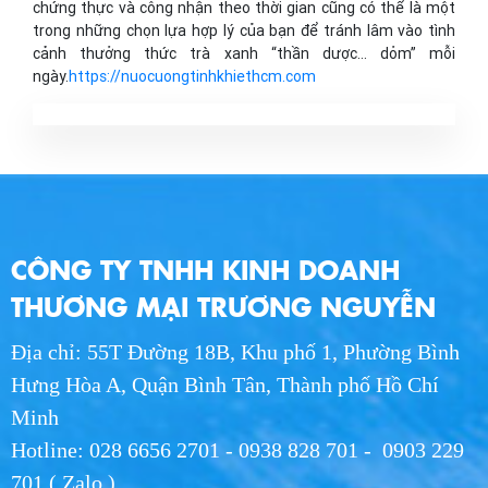
chứng thực và công nhận theo thời gian cũng có thể là một
trong những chọn lựa hợp lý của bạn để tránh lâm vào tình
cảnh thưởng thức trà xanh “thần dược… dỏm” mỗi
ngày.
https://nuocuongtinhkhiethcm.com
CÔNG TY TNHH KINH DOANH
THƯƠNG MẠI TRƯƠNG NGUYỄN
Địa chỉ: 55T Đường 18B, Khu phố 1, Phường Bình
Hưng Hòa A, Quận Bình Tân, Thành phố Hồ Chí
Minh
Hotline: 028 6656 2701 - 0938 828 701 - 0903 229
701 ( Zalo )