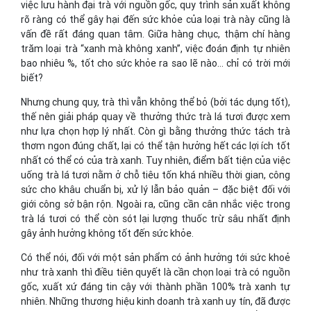
việc lưu hành đại trà với nguồn gốc, quy trình sản xuất không
rõ ràng có thể gây hại đến sức khỏe của loại trà này cũng là
vấn đề rất đáng quan tâm. Giữa hàng chục, thậm chí hàng
trăm loại trà “xanh mà không xanh”, việc đoán định tự nhiên
bao nhiêu %, tốt cho sức khỏe ra sao lẽ nào… chỉ có trời mới
biết?
Nhưng chung quy, trà thì vẫn không thể bỏ (bởi tác dụng tốt),
thế nên giải pháp quay về thưởng thức trà lá tươi được xem
như lựa chọn hợp lý nhất. Còn gì bằng thưởng thức tách trà
thơm ngon đúng chất, lại có thể tận hưởng hết các lợi ích tốt
nhất có thể có của trà xanh. Tuy nhiên, điểm bất tiện của việc
uống trà lá tươi nằm ở chỗ tiêu tốn khá nhiều thời gian, công
sức cho khâu chuẩn bị, xử lý lẫn bảo quản – đặc biệt đối với
giới công sở bận rộn. Ngoài ra, cũng cần cân nhắc việc trong
trà lá tươi có thể còn sót lại lượng thuốc trừ sâu nhất định
gây ảnh hưởng không tốt đến sức khỏe.
Có thể nói, đối với một sản phẩm có ảnh hưởng tới sức khoẻ
như trà xanh thì điều tiên quyết là cần chọn loại trà có nguồn
gốc, xuất xứ đáng tin cậy với thành phần 100% trà xanh tự
nhiên. Những thương hiệu kinh doanh trà xanh uy tín, đã được