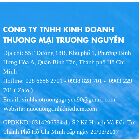
THU 07, 2026
Giao Nước Hikari Tận Nơi Long An - Giao
CÔNG TY TNHH KINH DOANH
Hàng Nhanh Chóng
WED 07, 2026
THƯƠNG MẠI TRƯƠNG NGUYỄN
Địa chỉ: 55T Đường 18B, Khu phố 1, Phường Bình
Giao Nước Hikari Tận Nơi HCM - Dịch Vụ
Nhanh Chóng, Giá Tốt 2026
Hưng Hòa A, Quận Bình Tân, Thành phố Hồ Chí
WED 07, 2026
Minh
Hotline: 028 6656 2701 - 0938 828 701 - 0903 229
Nước Uống Hikari Chính Hãng - Uy Tín, Chất
701 ( Zalo )
Lượng, Giao Nhanh
Email: vinhhaotruongnguyen90@gmail.com
WED 07, 2026
Website: nuocuongtinhkhiethcm.com
Phân Phối Nước Hikari Khu Công Nghiệp
GPDKKD: 0314296534 do Sở Kế Hoạch Và Đầu Tư
Long An | Giá Sỉ 2026
WED 07, 2026
Thành Phố Hồ Chí Minh cấp ngày 20/03/2017