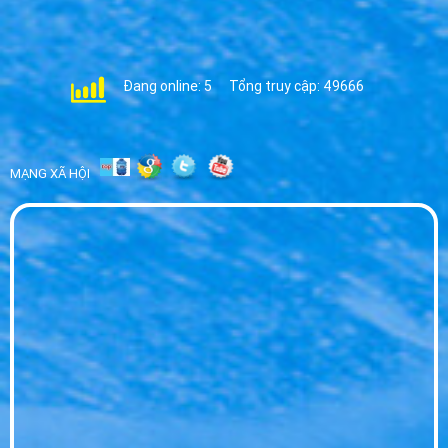
Nước Hikari cho Hội nghị - Giải Pháp Nước
Uống Cao Cấp 2026
WED 07, 2026
Đang online: 5
Tổng truy cập: 49666
Đại Lý Nước Hikari Huyện Bến Lức - Phân
Phối Sỉ Lẻ Giá Tốt
WED 07, 2026
MẠNG XÃ HỘI
Đại Lý Nước Hikari Tp Tân An - Giao Nhanh
Tận Nơi Giá Sỉ
WED 07, 2026