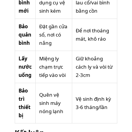
bình
dụng cụ vệ
lau cổ/vai bình
mới
sinh kém
bằng cồn
Bảo
Đặt gần cửa
Để nơi thoáng
quản
sổ, nơi có
mát, khô ráo
bình
nắng
Lấy
Miệng ly
Giữ khoảng
nước
chạm trực
cách ly và vòi từ
uống
tiếp vào vòi
2-3cm
Bảo
Quên vệ
trì
Vệ sinh định kỳ
sinh máy
thiết
3-6 tháng/lần
nóng lạnh
bị