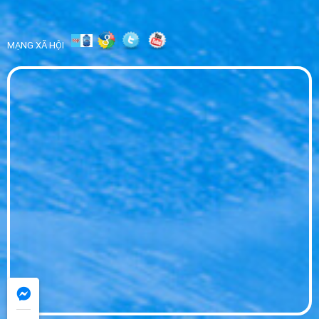
Đại Lý Nước Hikari Huyện Bến Lức - Phân
Phối Sỉ Lẻ Giá Tốt
WED 07, 2026
MẠNG XÃ HỘI
Đại Lý Nước Hikari Tp Tân An - Giao Nhanh
Tận Nơi Giá Sỉ
WED 07, 2026