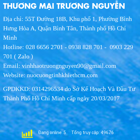
WED 07, 2026
THƯƠNG MẠI TRƯƠNG NGUYỄN
Địa chỉ: 55T Đường 18B, Khu phố 1, Phường Bình
Giao Nước Hikari Tận Nơi HCM - Dịch Vụ
Nhanh Chóng, Giá Tốt 2026
Hưng Hòa A, Quận Bình Tân, Thành phố Hồ Chí
WED 07, 2026
Minh
Hotline: 028 6656 2701 - 0938 828 701 - 0903 229
Nước Uống Hikari Chính Hãng - Uy Tín, Chất
701 ( Zalo )
Lượng, Giao Nhanh
Email: vinhhaotruongnguyen90@gmail.com
WED 07, 2026
Website: nuocuongtinhkhiethcm.com
Phân Phối Nước Hikari Khu Công Nghiệp
GPDKKD: 0314296534 do Sở Kế Hoạch Và Đầu Tư
Long An | Giá Sỉ 2026
WED 07, 2026
Thành Phố Hồ Chí Minh cấp ngày 20/03/2017
Nước Hikari cho Hội nghị - Giải Pháp Nước
Uống Cao Cấp 2026
WED 07, 2026
Đang online: 5
Tổng truy cập: 49676