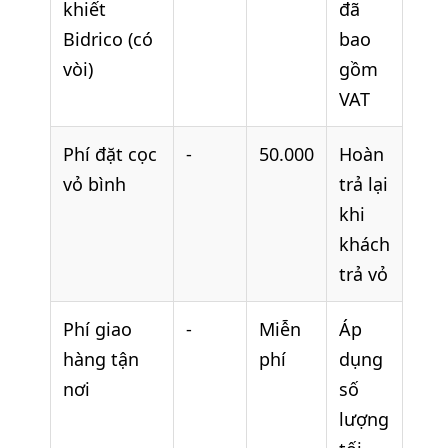
khiết
đã
Bidrico (có
bao
vòi)
gồm
VAT
Phí đặt cọc
-
50.000
Hoàn
vỏ bình
trả lại
khi
khách
trả vỏ
Phí giao
-
Miễn
Áp
hàng tận
phí
dụng
nơi
số
lượng