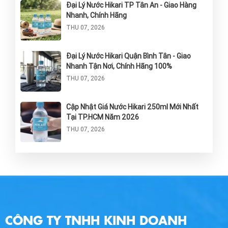
Đại Lý Nước Hikari TP Tân An - Giao Hàng
Nhanh, Chính Hãng
THU 07, 2026
Đại Lý Nước Hikari Quận Bình Tân - Giao
Nhanh Tận Nơi, Chính Hãng 100%
THU 07, 2026
Cập Nhật Giá Nước Hikari 250ml Mới Nhất
Tại TP.HCM Năm 2026
THU 07, 2026
Nước Hikari Thùng 24 Chai: Giải Pháp Tinh
Khiết Và Tiện Lợi Cho Sức Khỏe
THU 07, 2026
Giao Nước Hikari Tận Nơi Long An - Giao
CÔNG TY TNHH KINH DOANH
Hàng Nhanh Chóng