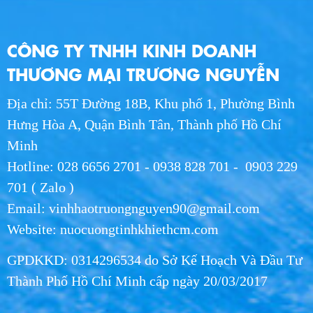
Giao Nước Hikari Tận Nơi Long An - Giao
CÔNG TY TNHH KINH DOANH
Hàng Nhanh Chóng
WED 07, 2026
THƯƠNG MẠI TRƯƠNG NGUYỄN
Địa chỉ: 55T Đường 18B, Khu phố 1, Phường Bình
Giao Nước Hikari Tận Nơi HCM - Dịch Vụ
Nhanh Chóng, Giá Tốt 2026
Hưng Hòa A, Quận Bình Tân, Thành phố Hồ Chí
WED 07, 2026
Minh
Hotline: 028 6656 2701 - 0938 828 701 - 0903 229
Nước Uống Hikari Chính Hãng - Uy Tín, Chất
701 ( Zalo )
Lượng, Giao Nhanh
Email: vinhhaotruongnguyen90@gmail.com
WED 07, 2026
Website: nuocuongtinhkhiethcm.com
Phân Phối Nước Hikari Khu Công Nghiệp
GPDKKD: 0314296534 do Sở Kế Hoạch Và Đầu Tư
Long An | Giá Sỉ 2026
WED 07, 2026
Thành Phố Hồ Chí Minh cấp ngày 20/03/2017