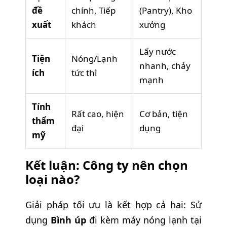
đề
chính, Tiếp
(Pantry), Kho
xuất
khách
xưởng
Lấy nước
Tiện
Nóng/Lạnh
nhanh, chảy
ích
tức thì
mạnh
Tính
Rất cao, hiện
Cơ bản, tiện
thẩm
đại
dụng
mỹ
Kết luận: Công ty nên chọn
loại nào?
Giải pháp tối ưu là kết hợp cả hai: Sử
dụng
Bình úp
đi kèm máy nóng lạnh tại