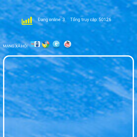
Nước Hikari cho Hội nghị - Giải Pháp Nước
Uống Cao Cấp 2026
WED 07, 2026
Đang online: 3
Tổng truy cập: 50126
Đại Lý Nước Hikari Huyện Bến Lức - Phân
Phối Sỉ Lẻ Giá Tốt
WED 07, 2026
MẠNG XÃ HỘI
Đại Lý Nước Hikari Tp Tân An - Giao Nhanh
Tận Nơi Giá Sỉ
WED 07, 2026