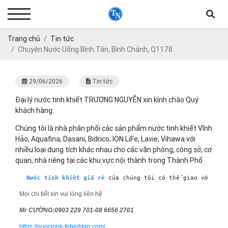
Trang chủ
Tin tức
Chuyên Nước Uống Bình Tân, Bình Chánh, Q1178
29/06/2026
Tin tức
Đại lý nước tinh khiết TRƯƠNG NGUYỄN xin kính chào Quý
khách hàng.
Chúng tôi là nhà phân phối các sản phẩm nước tinh khiết Vĩnh
Hảo, Aquafina, Dasani, Bidrico, ION LiFe, Lavie, Vihawa với
nhiều loại dung tích khác nhau cho các văn phòng, công sở, cơ
quan, nhà riêng tại các khu vực nội thành trong Thành Phố
Nước tinh khiết giá rẻ
 của chúng tôi có thể giao với số 
Mọi chi tiết xin vui lòng liên hệ
Mr CƯỜNG:0903 229 701-08 6656 2701
https://nuocionli-febinhtan.com/