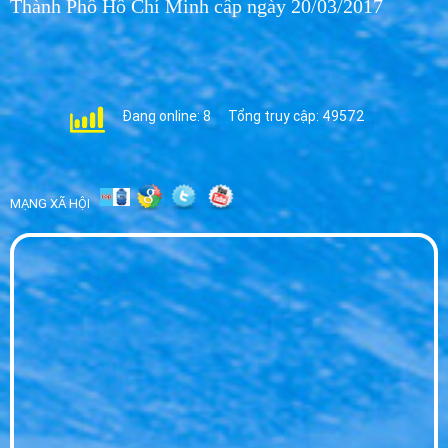
Thành Phố Hồ Chí Minh cấp ngày 20/03/2017
Nước Hikari cho Hội nghị - Giải Pháp Nước
Uống Cao Cấp 2026
WED 07, 2026
Đang online: 8
Tổng truy cập: 49572
Đại Lý Nước Hikari Huyện Bến Lức - Phân
Phối Sỉ Lẻ Giá Tốt
WED 07, 2026
MẠNG XÃ HỘI
Đại Lý Nước Hikari Tp Tân An - Giao Nhanh
Tận Nơi Giá Sỉ
WED 07, 2026