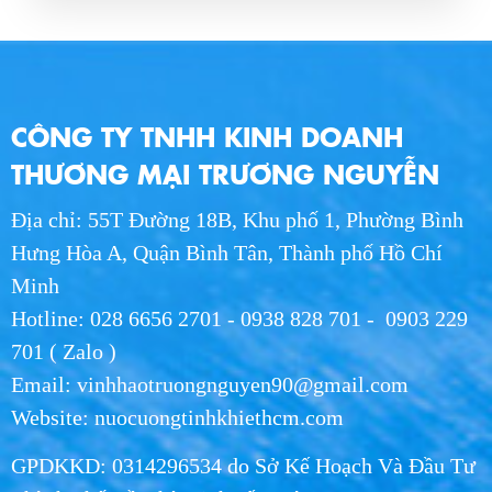
Nước Hikari Thùng 24 Chai: Giải Pháp Tinh
Khiết Và Tiện Lợi Cho Sức Khỏe
THU 07, 2026
Giao Nước Hikari Tận Nơi Long An - Giao
CÔNG TY TNHH KINH DOANH
Hàng Nhanh Chóng
WED 07, 2026
THƯƠNG MẠI TRƯƠNG NGUYỄN
Địa chỉ: 55T Đường 18B, Khu phố 1, Phường Bình
Giao Nước Hikari Tận Nơi HCM - Dịch Vụ
Nhanh Chóng, Giá Tốt 2026
Hưng Hòa A, Quận Bình Tân, Thành phố Hồ Chí
WED 07, 2026
Minh
Hotline: 028 6656 2701 - 0938 828 701 - 0903 229
Nước Uống Hikari Chính Hãng - Uy Tín, Chất
701 ( Zalo )
Lượng, Giao Nhanh
Email: vinhhaotruongnguyen90@gmail.com
WED 07, 2026
Website: nuocuongtinhkhiethcm.com
Phân Phối Nước Hikari Khu Công Nghiệp
GPDKKD: 0314296534 do Sở Kế Hoạch Và Đầu Tư
Long An | Giá Sỉ 2026
WED 07, 2026