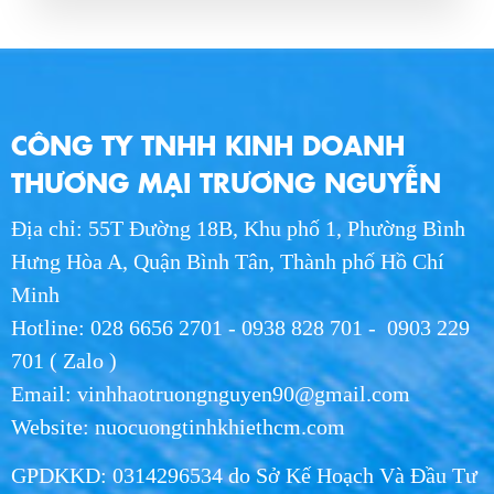
Nước Hikari Thùng 24 Chai: Giải Pháp Tinh
Khiết Và Tiện Lợi Cho Sức Khỏe
THU 07, 2026
Giao Nước Hikari Tận Nơi Long An - Giao
CÔNG TY TNHH KINH DOANH
Hàng Nhanh Chóng
WED 07, 2026
THƯƠNG MẠI TRƯƠNG NGUYỄN
Địa chỉ: 55T Đường 18B, Khu phố 1, Phường Bình
Giao Nước Hikari Tận Nơi HCM - Dịch Vụ
Nhanh Chóng, Giá Tốt 2026
Hưng Hòa A, Quận Bình Tân, Thành phố Hồ Chí
WED 07, 2026
Minh
Hotline: 028 6656 2701 - 0938 828 701 - 0903 229
Nước Uống Hikari Chính Hãng - Uy Tín, Chất
701 ( Zalo )
Lượng, Giao Nhanh
Email: vinhhaotruongnguyen90@gmail.com
WED 07, 2026
Website: nuocuongtinhkhiethcm.com
Phân Phối Nước Hikari Khu Công Nghiệp
GPDKKD: 0314296534 do Sở Kế Hoạch Và Đầu Tư
Long An | Giá Sỉ 2026