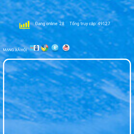
Nước Hikari cho Hội nghị - Giải Pháp Nước
Uống Cao Cấp 2026
WED 07, 2026
Đang online: 28
Tổng truy cập: 49127
Đại Lý Nước Hikari Huyện Bến Lức - Phân
Phối Sỉ Lẻ Giá Tốt
WED 07, 2026
MẠNG XÃ HỘI
Đại Lý Nước Hikari Tp Tân An - Giao Nhanh
Tận Nơi Giá Sỉ
WED 07, 2026