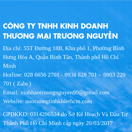
THU 07, 2026
Giao Nước Hikari Tận Nơi Long An - Giao
CÔNG TY TNHH KINH DOANH
Hàng Nhanh Chóng
WED 07, 2026
THƯƠNG MẠI TRƯƠNG NGUYỄN
Địa chỉ: 55T Đường 18B, Khu phố 1, Phường Bình
Giao Nước Hikari Tận Nơi HCM - Dịch Vụ
Nhanh Chóng, Giá Tốt 2026
Hưng Hòa A, Quận Bình Tân, Thành phố Hồ Chí
WED 07, 2026
Minh
Hotline: 028 6656 2701 - 0938 828 701 - 0903 229
Nước Uống Hikari Chính Hãng - Uy Tín, Chất
701 ( Zalo )
Lượng, Giao Nhanh
Email: vinhhaotruongnguyen90@gmail.com
WED 07, 2026
Website: nuocuongtinhkhiethcm.com
Phân Phối Nước Hikari Khu Công Nghiệp
GPDKKD: 0314296534 do Sở Kế Hoạch Và Đầu Tư
Long An | Giá Sỉ 2026
WED 07, 2026
Thành Phố Hồ Chí Minh cấp ngày 20/03/2017