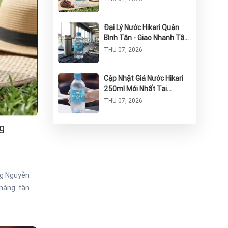
Đại Lý Nước Hikari Quận
Bình Tân - Giao Nhanh Tận
Nơi, Chính Hãng 100%
THU 07, 2026
Cập Nhật Giá Nước Hikari
250ml Mới Nhất Tại
TP.HCM Năm 2026
THU 07, 2026
g
Nước Hikari Thùng 24 Chai:
Giải Pháp Tinh Khiết Và
Tiện Lợi Cho Sức Khỏe
THU 07, 2026
ng Nguyễn
Giao Nước Hikari Tận Nơi
 hàng tận
Long An - Giao Hàng Nhanh
Chóng
WED 07, 2026