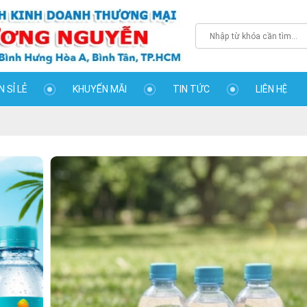
 SỈ LẺ
KHUYẾN MÃI
TIN TỨC
LIÊN HỆ