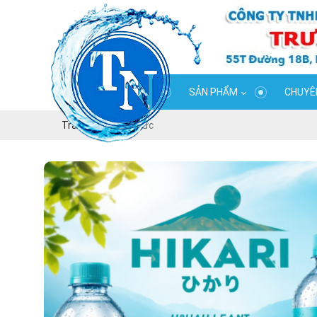
GIỚI THIỆU
SẢN PHẨM
CHUYÊN
Trang chủ
Tin tức