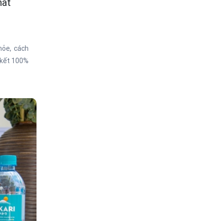
hất
hỏe, cách
 kết 100%