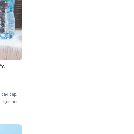
ớc
 cao cấp,
 tận nơi