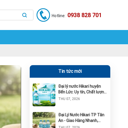
0938 828 701
Hotline:
Tin tức mới
Đại lý nước Hikari huyện
Bến Lức: Uy tín, Chất lượng
và Giao hàng nhanh
THU 07, 2026
Đại Lý Nước Hikari TP Tân
An - Giao Hàng Nhanh,
Chính Hãng
THU 07, 2026